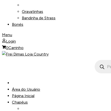
Gravatinhas
Bandinha de Strass
Bonés
Menu
Login
0
Carrinho
Pesquisa
produto
Área do Usuário
Página Inicial
Chapéus