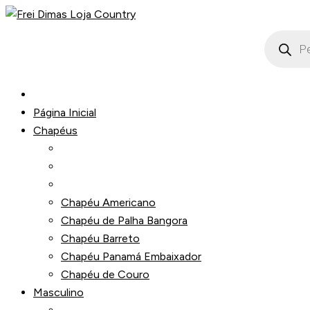
Ir
para
Pesquisa
produto
o
conteúdo
Página Inicial
Chapéus
Chapéu Americano
Chapéu de Palha Bangora
Chapéu Barreto
Chapéu Panamá Embaixador
Chapéu de Couro
Masculino