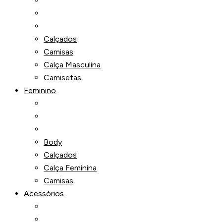
Calçados
Camisas
Calça Masculina
Camisetas
Feminino
Body
Calçados
Calça Feminina
Camisas
Acessórios