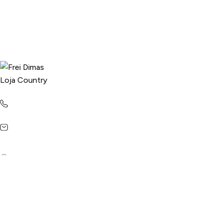
(31) 9184-6842
lojafreidimas@gmail.com
R. Padre José Dias, 327A - Centro, São José da Lapa - MG,
33350-000
CNPJ: 62.437.118/0001-39