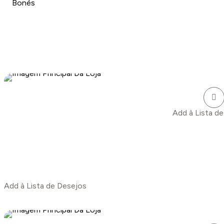
Calças
Bonés
Chapéu De Couro
Gravatinhas
Camisetas
Calçados
Bandinha De Strass
Camisas
Add à Lista d
Add à Lista de Desejos