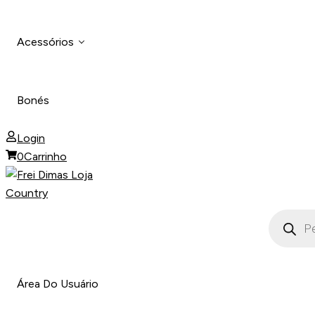
Chapéu Barreto
Camisas
Acessórios
Body
Chapéu Panamá Embaixador
Calça Masculina
Calçados
Bonés
Chapéu De Couro
Gravatinhas
Camisetas
Login
Calça Feminina
0
Carrinho
Bandinha De Strass
Camisas
Pesquisa
produtos
Área Do Usuário