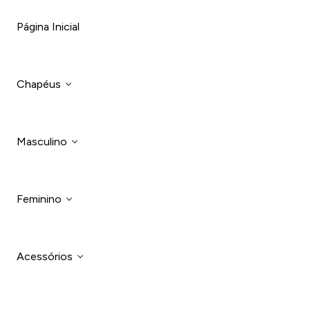
Página Inicial
Chapéus
Masculino
Chapéu Americano
Chapéu De Palha Bangora
Feminino
Calçados
Chapéu Barreto
Calça Masculina
Acessórios
Body
Chapéu Panamá Embaixador
Camisas