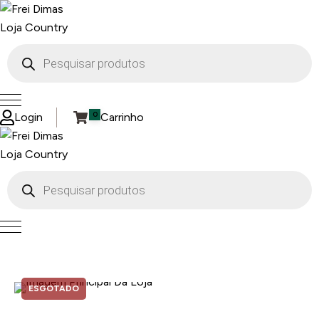
Ir
para
o
Pesquisar
produtos
conteúdo
0
Login
Carrinho
Pesquisar
produtos
ESGOTADO