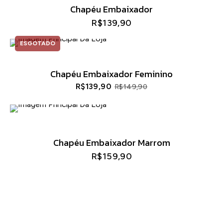
Chapéu Embaixador
R$
139,90
ESGOTADO
Chapéu Embaixador Feminino
R$
139,90
R$
149,90
O
O
preço
preço
original
atual
Chapéu Embaixador Marrom
era:
é:
R$
159,90
R$149,90.
R$139,90.