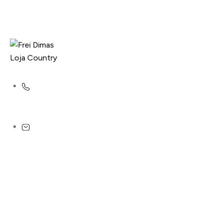
(31) 9184-6842
lojafreidimas@gmail.com
R. Padre José Dias, 327A - Centro,
São José da Lapa - MG, 33350-000
CNPJ: 62.437.118/0001-39