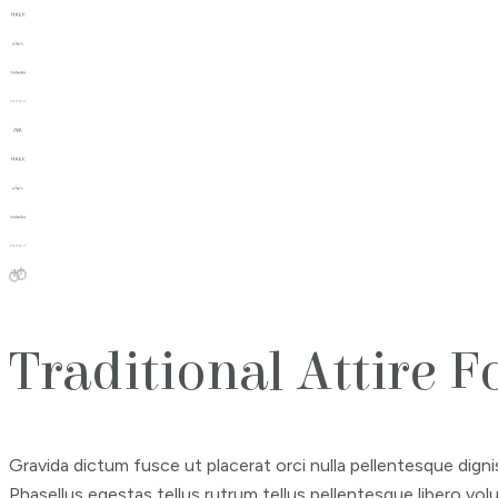
Traditional Attire 
Gravida dictum fusce ut placerat orci nulla pellentesque digni
Phasellus egestas tellus rutrum tellus pellentesque libero volu