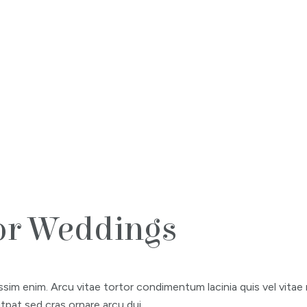
For Weddings
ssim enim. Arcu vitae tortor condimentum lacinia quis vel vitae
tpat sed cras ornare arcu dui.