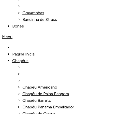
Gravatinhas
Bandinha de Strass
Bonés
Menu
Página Inicial
Chapéus
Chapéu Americano
Chapéu de Palha Bangora
Chapéu Barreto
Chapéu Panamá Embaixador
Chapéu de Couro