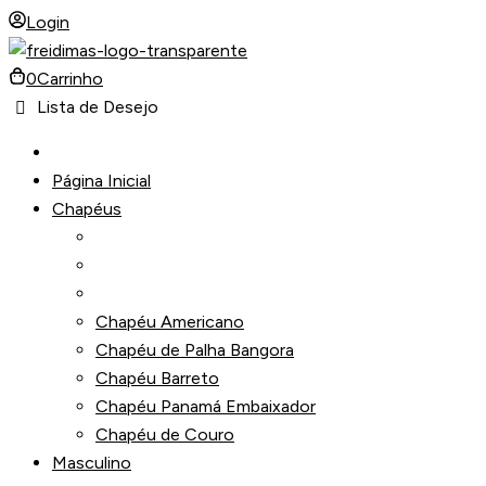
Ir
Login
para
o
0
Carrinho
conteúdo
Lista de Desejo
Página Inicial
Chapéus
Chapéu Americano
Chapéu de Palha Bangora
Chapéu Barreto
Chapéu Panamá Embaixador
Chapéu de Couro
Masculino