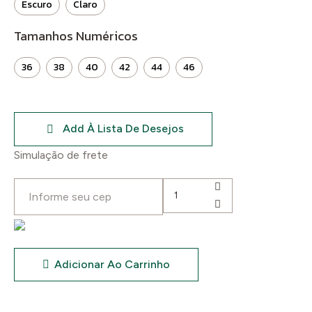
Escuro
Claro
era:
é:
Tamanhos Numéricos
R$159,90.
R$119,90.
36
38
40
42
44
46
Add À Lista De Desejos
Simulação de frete
Calça
Feminina
Country
C/
Lycra
Adicionar Ao Carrinho
quantidade