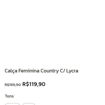
Calça Feminina Country C/ Lycra
O
O
R$
119,90
R$
159,90
preço
preço
Tons
original
atual