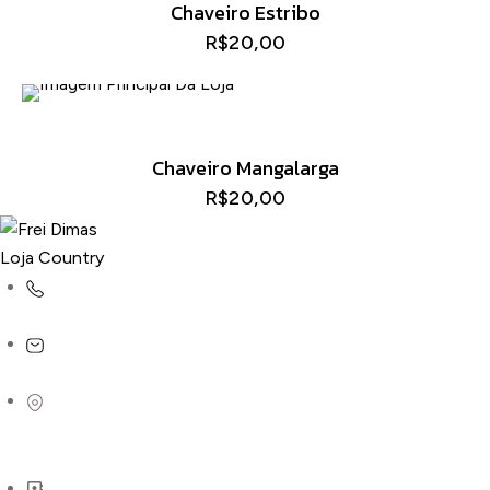
Chaveiro Estribo
R$
20,00
Chaveiro Mangalarga
R$
20,00
(31) 9184-6842
lojafreidimas@gmail.com
R. Padre José Dias, 327A - Centro, São José da Lapa -
MG, 33350-000
CNPJ: 62.437.118/0001-39