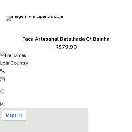
Faca Artesanal Detalhada C/ Bainha
R$
79,90
(31) 9184-6842
lojafreidimas@gmail.com
R. Padre José Dias, 327A - Centro, São José da Lapa - MG,
33350-000
CNPJ: 62.437.118/0001-39